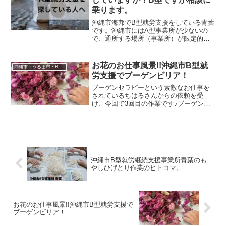
乗ります。
沖縄市海邦でB型就労支援をしている青葉
です。沖縄市にはA型事業所が少ないの
で、通所する場所（事業所）が限定的に
なります。私たち青葉は、A型事業所の運
営経験もあるスタッフもいるので、A型事
業所についてご相談受け付けています。A
お花のお仕事風景!!沖縄市B型就
沖縄市・うるま市・B型事業所ブログ
型を探している間...
労支援でブーゲンビリア！
ブーゲンセラピーという素敵なお仕事を
されているちはるさんからの依頼を受
け、今回で3回目の作業です♪ブーゲンの
存在で事業所内も一気に素敵空間に！太
陽の光をたくさん浴びて育ってきたブー
ゲンビリア利用者さんにも元気・癒しの
powerを与えてくれま...
沖縄市B型就労継続支援事業所青葉のも
やしひげとり作業のヒトコマ。
お花のお仕事風景!!沖縄市B型就労支援で
ブーゲンビリア！