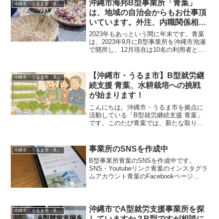
みを活かし、香り豊かで体にやさしい月
沖縄市海邦B型事業所「青葉」
沖縄市・うるま市・B型事業所ブログ
桃茶を、ひとつひとつ...
は、地域の自治会からもお仕事頂
いています。外注、内職関係相談
下さい。
2023年もあっという間に年末です。青葉
は、2023年9月にB型事業所を沖縄市泡瀬
で開所し、12月現在は10名の利用者と私
たち支援員で事業所活動をしています。
今回は事業所活動をご紹介します。※ブ
ログ更新が止まってたので、定期的にUP
【沖縄市・うるま市】B型就労継
沖縄市・うるま市・B型事業所ブログ
できるよ...
続支援 青葉、水耕栽培への挑戦
が始まります！
こんにちは。沖縄市・うるま市を拠点に
活動している「B型就労継続支援 青葉」
です。このたび青葉では、新たな取り組
みとして水耕栽培にチャレンジすること
になりました！水耕栽培とは、土を使わ
ずに水と液体肥料だけで植物を育てる方
事業所のSNSを作成中
沖縄市・うるま市・B型事業所ブログ
法です。これにより、虫...
B型事業所青葉のSNSを作成中です。
SNS・Youtubeリンク青葉のインスタグラ
ムアカウント青葉のFacebookページ
Youtubeチャンネル更新はまだまだです
が、スタッフ全員で頑張っていきます！
沖縄市でA型就労支援事業所を探
沖縄市・うるま市・B型事業所ブログ
していますか？B型ですが相談に