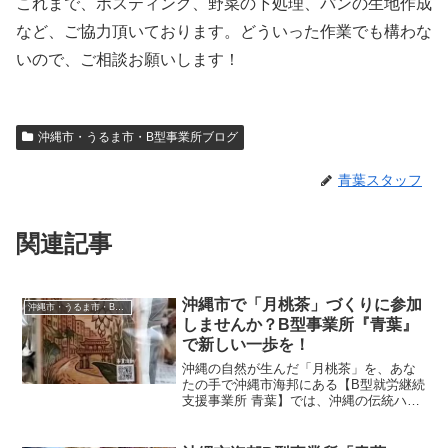
これまで、ポスティング、野菜の下処理、パンの生地作成
など、ご協力頂いております。どういった作業でも構わな
いので、ご相談お願いします！
沖縄市・うるま市・B型事業所ブログ
青葉スタッフ
関連記事
沖縄市で「月桃茶」づくりに参加
沖縄市・うるま市・B型事業所ブログ
しませんか？B型事業所『青葉』
で新しい一歩を！
沖縄の自然が生んだ「月桃茶」を、あな
たの手で沖縄市海邦にある【B型就労継続
支援事業所 青葉】では、沖縄の伝統ハー
ブ「月桃（げっとう）」を使った月桃茶
の製造・販売を行っています。自然の恵